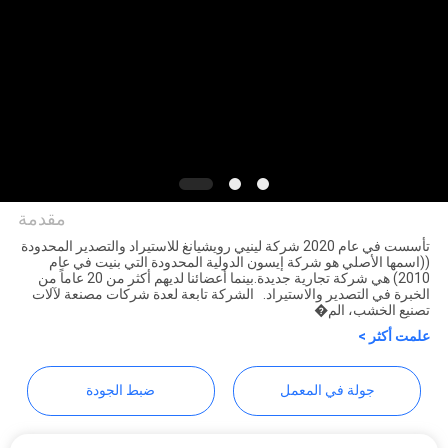
مراقبة
الجودة
اتصل
بنا
مقدمة
أخبار
تأسست في عام 2020 شركة لينيي رويشيانغ للاستيراد والتصدير المحدودة
((اسمها الأصلي هو شركة إيسون الدولية المحدودة التي بنيت في عام
Linyi Ruixiang Import &
2010) هي شركة تجارية جديدة.بينما أعضائنا لديهم أكثر من 20 عاماً من
الخبرة في التصدير والاستيراد. الشركة تابعة لعدة شركات مصنعة لآلات
اطلب
Export Co., Ltd.
تصنيع الخشب، الم�
اقتباس
علمت أكثر >
جولة في المعمل
ضبط الجودة
خريطة
الموقع