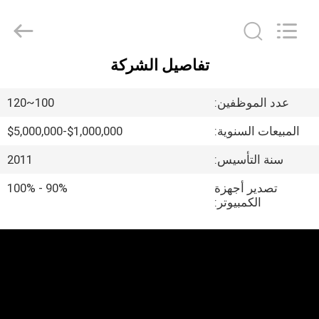
Ruixiang
Import
&
Export
Co.,
Ltd..
تفاصيل الشركة
All
منزل،
Rights
Reserved.
بيت
عدد الموظفين:
100~120
المبيعات السنوية:
$1,000,000-$5,000,000
منتجات
سنة التأسيس:
2011
معلومات
تصدير أجهزة
90% - 100%
الكمبيوتر:
عنا
جولة
في
المعمل