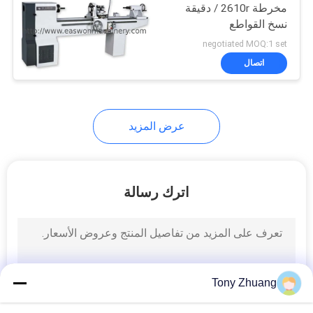
مخرطة 2610r / دقيقة
نسخ القواطع
8
negotiated MOQ:1 set
اتصال
آلة النجارة مخرطة
عرض المزيد
10
اترك رسالة
كشك رش النجارة
Tony Zhuang