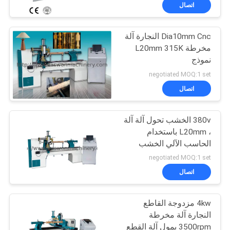
Dia400mm
اتصال
مراقبة
Dia10mm Cnc النجارة آلة
الجودة
20
مخرطة L20mm 315K
نموذج
آلة النجارة حافة
اتصل
negotiated MOQ:1 set
النطاقات
بنا
اتصال
380v الخشب تحول آلة آلة
أخبار
، L20mm باستخدام
الحاسب الآلي الخشب
29
اطلب
مخرطة آلة
negotiated MOQ:1 set
اقتباس
اتصال
آلة طحن النجارة
4kw مزدوجة القاطع
خريطة
النجارة آلة مخرطة
الموقع
3500rpm يمول آلة القطع