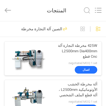
Ruixiang
Import
&
المنتجات
Export
Co.,
Ltd..
All
منزل،
Rights
48
Reserved.
الصين آلة النجارة مخرطة
بيت
آلة المنشار باند
النجارة
425W مخرطة النجارة آلة
منتجات
L2500mm Dia400mm
Cnc قطع
معلومات
negotiated MOQ:1 set
عنا
اتصال
29
آلة مخرطة الخشب
جولة
آلة سماكة النجارة
الأوتوماتيكية L2500mm ،
في
آلة قطع الملف الشخصي
باستخدام الحاسب الآلي
المعمل
negotiated MOQ:1 set