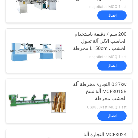
باستخدام الحاسب الآلي
negotiated MOQ:1 set
PRIVACY
اتصال
13
POLICY
200 سم / دقيقة باستخدام
آلة نقر النجارة
الحاسب الآلي آلة تحول
الخشب ، L150cm مخرطة
آلة الخشب العمل
negotiated MOQ:1 set
اتصال
0.37kw النجارة مخرطة آلة
17
MCF3015B آلة نسخ
الخشب مخرطة
آلة صنفرة النجارة
USD800/set MOQ:1 set
اتصال
MCF3024 النجارة آلة