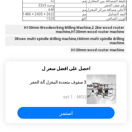
دقيقة.المسافة بين المغازل
مم
32
رقم صف الحفر
وحدة 22x3
الأعلى.مسافة مركز المغزل
مم
640
البعد الشامل
مم
2622 × 2435 × 1480
الوزن الصافي
كلغ
1520
H130mm Woodworking Milling Machine,2.2kw wood router
machine,H130mm wood router machine
3Rows multi spindle drilling machine,t60mm multi spindle drilling
machine
H130mm wood router machine
احصل على افضل سعر ل
3 صفوف متعددة المغزل آلة الحفر
1 set
MOQ：
استمر