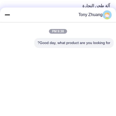
آلة طحن النجارة
Tony Zhuang
آلة طحن النجارة العمودية Dia35mm مغزل واحد
آلة طحن المغزل المزدوجة Dia35mm MX5317 للاستخدام العامودي
9:38 PM
MZ7221D 2 صف آلة طحن النجارة Dia35mm آلة مملة متعددة المغزل
Good day, what product are you looking for?
فئات شعبية
جميع
آلة سماكة النجارة
آلة المنشار باند النجارة
آلة النجارة حافة 
آلة طحن النجارة
النطاقات
آلة صنفرة النجارة
آلة نقر النجارة