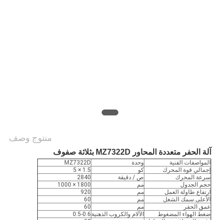
PRIVACY
POLICY
منتوج وصف
آلة الحفر متعددة المحاور MZ7322D بثلاثة صفوف
المواصفات الفنية
وحدة
MZ7322D
إجمالي قوة المحرك
كو
1.5 × 5
سرعة المحرك
ص / دقيقة
2840
حجم الجدول
مم
1800 × 1000
ارتفاع طاولة العمل
مم
920
الأعلى.سمك الشغل
مم
60
عمق الحفر
مم
60
ضغط الهواء المضغوط
الآلام والكروب الذهنية
0.5-0.6