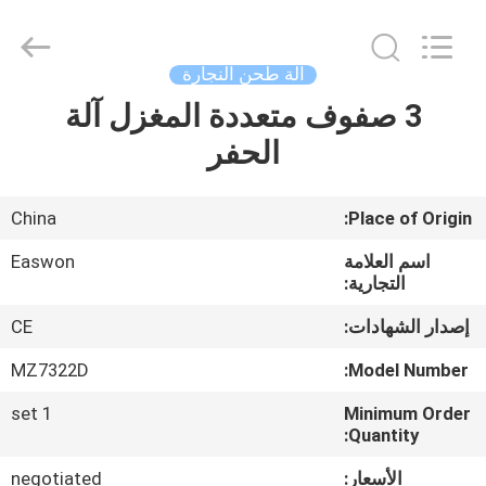
Ruixiang
Import
&
Export
Co.,
آلة طحن النجارة
Ltd..
All
3 صفوف متعددة المغزل آلة
منزل،
Rights
Reserved.
الحفر
بيت
منتجات
China
Place of Origin:
اسم العلامة
Easwon
معلومات
التجارية:
عنا
إصدار الشهادات:
CE
MZ7322D
Model Number:
جولة
1 set
Minimum Order
في
Quantity:
المعمل
الأسعار:
negotiated