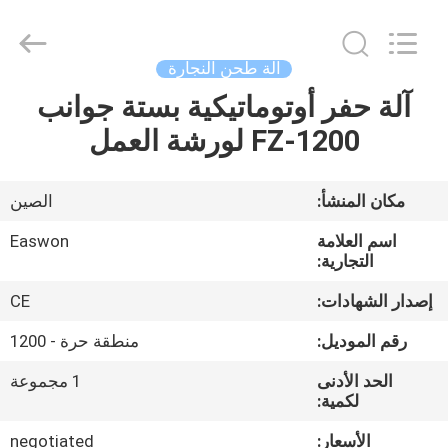
Ruixiang
Import
&
Export
Co.,
آلة طحن النجارة
Ltd..
All
آلة حفر أوتوماتيكية بستة جوانب
منزل،
Rights
Reserved.
FZ-1200 لورشة العمل
بيت
منتجات
مكان المنشأ:
الصين
اسم العلامة
Easwon
معلومات
التجارية:
عنا
إصدار الشهادات:
CE
رقم الموديل:
منطقة حرة - 1200
جولة
الحد الأدنى
1 مجموعة
في
لكمية:
المعمل
الأسعار:
negotiated