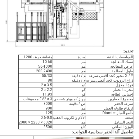
تحديد:
المواصفات الفنية
وحدة
منطقة حرة - 1200
سمك المعالجة
مم
10-60
عرض المعالجة
مم
50-1000
طول المعالجة
مم
200-2400
X / Y محور كحد أقصى.سرعة
م / دقيقة
55/33
ذراع الروبوت كحد أقصى.سرعة
م / دقيقة
80
قوة المغزل
كو
3.5 × 2
محرك الحفار
كو
2.2 × 2
إجمالي الطاقة
كو
11.93
مجموع الحفارين
جهاز كمبيوتر شخصى
9V2 × 3 مجموعات
سرعة الحفر
ص / دقيقة
8000
ارتفاع طاولة العمل
مم
900
جامع الغبار Diamter
مم
125
ضغط
الآلام والكروب الذهنية
0.6-0.8
البعد الشامل
مم
5020 × 2230 × 2080
الوزن الصافي
كلغ
3500
تفاصيل آلة الحفر سداسية الجوانب: