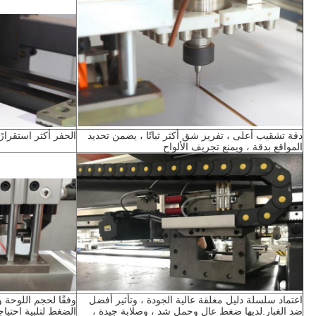
دقة تشقيب أعلى ، تفريز شق أكثر ثباتًا ، يضمن تحديد 
الحفر أكثر استقرارً
المواقع بدقة ، ويمنع تجريف الألواح
اعتماد سلسلة دليل مغلقة عالية الجودة ، وتأثير أفضل 
ضد الغبار.لديها ضغط عال وحمل شد ، وصلابة جيدة ، 