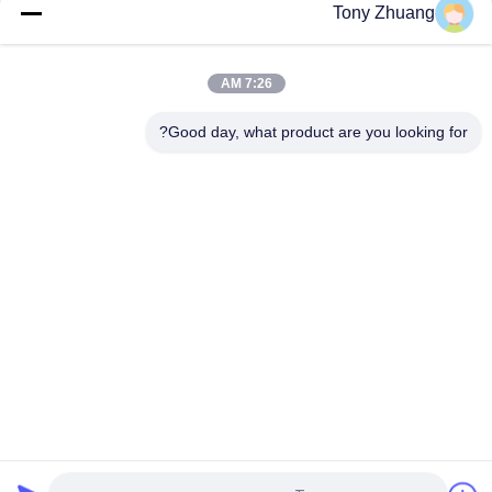
Tony Zhuang
آلة طحن النجارة العمودية Dia35mm مغزل واحد
آلة طحن المغزل المزدوجة Dia35mm MX5317 للاستخدام العامودي
7:26 AM
MZ7221D 2 صف آلة طحن النجارة Dia35mm آلة مملة متعددة المغزل
Good day, what product are you looking for?
فئات شعبية
جميع
آلة سماكة النجارة
آلة المنشار باند النجارة
آلة النجارة حافة 
آلة طحن النجارة
النطاقات
آلة صنفرة النجارة
آلة نقر النجارة
كشك رش النجارة
آلة النجارة مخرطة