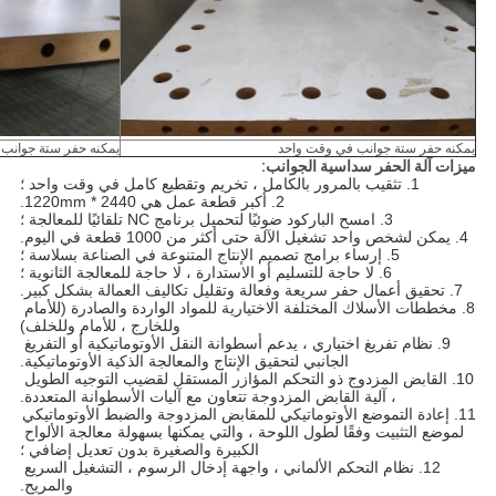
يمكنه حفر ستة جوانب في وقت واحد
يمكنه حفر ستة جوانب
ميزات آلة الحفر سداسية الجوانب:
1. تثقيب بالمرور بالكامل ، تخريم وتقطيع كامل في وقت واحد ؛
2. أكبر قطعة عمل هي 2440 * 1220mm.
3. امسح الباركود ضوئيًا لتحميل برنامج NC تلقائيًا للمعالجة ؛
4. يمكن لشخص واحد تشغيل الآلة حتى أكثر من 1000 قطعة في اليوم.
5. إرساء برامج تصميم الإنتاج المتنوعة في الصناعة بسلاسة ؛
6. لا حاجة للتسليم أو الاستدارة ، لا حاجة للمعالجة الثانوية ؛
7. تحقيق أعمال حفر سريعة وفعالة وتقليل تكاليف العمالة بشكل كبير.
8. مخططات الأسلاك المختلفة الاختيارية للمواد الواردة والصادرة (للأمام 
وللخارج ، للأمام وللخلف)
9. نظام تفريغ اختياري ، يدعم أسطوانة النقل الأوتوماتيكية أو التفريغ 
الجانبي لتحقيق الإنتاج والمعالجة الذكية الأوتوماتيكية.
10. القابض المزدوج ذو التحكم المؤازر المستقل لقضيب التوجيه الطويل 
، آلية القابض المزدوجة تتعاون مع آليات الأسطوانة المتعددة.
11. إعادة التموضع الأوتوماتيكي للمقابض المزدوجة والضبط الأوتوماتيكي 
لموضع التثبيت وفقًا لطول اللوحة ، والتي يمكنها بسهولة معالجة الألواح 
الكبيرة والصغيرة بدون تعديل إضافي ؛
12. نظام التحكم الألماني ، واجهة إدخال الرسوم ، التشغيل السريع 
والمريح.