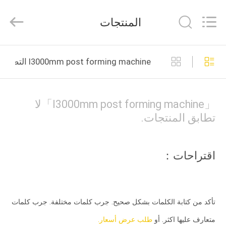
Ruixiang
Import
&
المنتجات
Export
Co.,
Ltd..
All
منزل،
Rights
Reserved.
l3000mm post forming machine التصنيع عبر الإنترنت
بيت
منتجات
「l3000mm post forming machine」لا
تطابق المنتجات.
معلومات
عنا
اقتراحات：
جولة
في
تأكد من كتابة الكلمات بشكل صحيح. جرب كلمات مختلفة. جرب كلمات
المعمل
متعارف عليها اكثر. أو
طلب عرض أسعار.