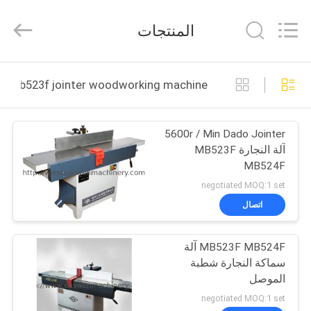
Ruixiang
Import
&
المنتجات
Export
Co.,
Ltd..
All
منزل،
Rights
Reserved.
mb523f jointer woodworking machine التصنيع عبر الإنترنت
بيت
5600r / Min Dado Jointer
منتجات
آلة النجارة MB523F
MB524F
معلومات
negotiated MOQ:1 set
عنا
اتصال
MB523F MB524F آلة
جولة
سماكة النجارة شطبة
في
الموصل
المعمل
negotiated MOQ:1 set