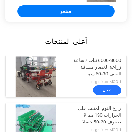
استمر
أعلى المنتجات
6000-8000 نبات / ساعة
زراعة الخضار مسافة
الصف 30-60 سم
negotiated MOQ:1
اتصال
زارع الثوم المثبت على
الجرارات 180 مم 9
صفوف 20-50 حصانًا
متطابقًا
negotiated MOQ:1