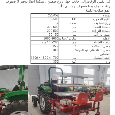
في نفس الوقت.إلى جانب جهاز زرع صفين ، يمكننا أيضًا توفير 3 صفوف
و 4 صفوف و 6 صفوف وما إلى ذلك.
المواصفات الفنية
نموذج
2ZBX-2
القوة المجهزة
HP
30-80
زرع الصفوف
صف
2
مسافة الصف
مم
300-600
مسافة الزراعة
مم
200-500
عمق الزراعة
مم
50-150
الاهلية
نباتات / ساعة
6000-8000
ارتفاع الشتلة
مم
100-200 ملم
معدل الشتلات
٪
> 95
معدل البقاء على قيد الحياة
٪
> 90
العاملين
3
البعد الشامل
مم
1700 × 1800 × 1600
وزن
كلغ
350