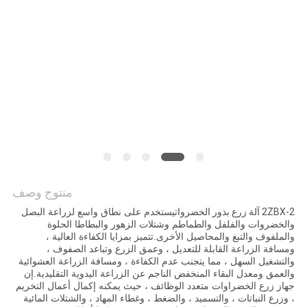
PRIVACY
POLICY
منتوج وصف
2ZBX-2 آلة زرع بذور الخضروات
يستخدم على نطاق واسع لزراعة البصل
والخضروات والفلفل والطماطم وشتلات الزهور والبطاطا الحلوة
والملفوف والتبغ والمحاصيل الأخرى.تتميز بمزايا الكفاءة العالية ،
ومسافة الزراعة القابلة للتعديل ، وعمق الزرع وتباعد الصفوف ،
والتشغيل السهل ، مما يتجنب عدم الكفاءة ، ومسافة الزراعة العشوائية
والعمق ومعدل البقاء المنخفض الناجم عن الزراعة اليدوية التقليدية.إن
جهاز زرع الخضراوات متعدد الوظائف ، حيث يمكنه إكمال أعمال التخريم
، وزرع النباتات ، والتسميد ، والضغط ، وغطاء المهاد ، والشتلات المائية