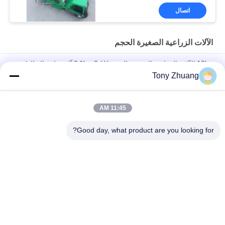
اتصال
الآلات الزراعية الصغيرة الحجم
18hp الآلات الزراعية الصغيرة الحجم 0.1hm2 / H آلة زراعة البطاطس
Tony Zhuang
قرص Dia660mm مثبت أمامي Power Harrow ، 70hp قرص ثقيل
Harrow
11:45 AM
W500mm الآلات الزراعية الصغيرة الحجم أنبوب أنبوبي غير ملحوم اثنان
ثلم المحراث
Good day, what product are you looking for?
فئات شعبية
جميع
آلة سماكة النجارة
آلة المنشار باند النجارة
آلة النجارة حافة 
آلة طحن النجارة
النطاقات