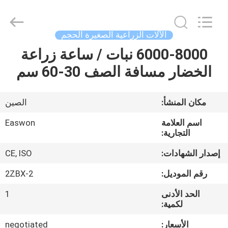
Ruixiang
Import
&
Export
Co.,
الآلات الزراعية الصغيرة الحجم
Ltd..
All
6000-8000 نبات / ساعة زراعة
منزل،
Rights
Reserved.
الخضار مسافة الصف 30-60 سم
بيت
منتجات
مكان المنشأ:
الصين
اسم العلامة
Easwon
معلومات
التجارية:
عنا
إصدار الشهادات:
CE, ISO
رقم الموديل:
2ZBX-2
جولة
الحد الأدنى
1
في
لكمية:
المعمل
الأسعار:
negotiated