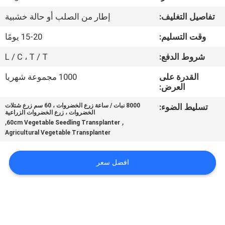
تفاصيل التغليف:
إطار من الصلب أو حالة خشبية
مراقبة
وقت التسليم:
15-20 يومًا
الجودة
شروط الدفع:
L / C ، T / T
اتصل
القدرة على
1000 مجموعة شهريا
العرض:
بنا
تسليط الضوء:
8000 نبات / ساعة زرع الخضروات ، 60 سم زرع شتلات
الخضروات ، زرع الخضروات الزراعية
أخبار
,
,
60cm Vegetable Seedling Transplanter
Agricultural Vegetable Transplanter
اطلب
افضل سعر
اقتباس
خريطة
الموقع