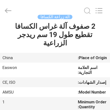
Ruixiang
Import
&
Export
Co.,
آلة زراعة الكسافا
Ltd..
All
2 صفوف آلة غراس الكسافا
منزل،
Rights
Reserved.
تقطيع طول 19 سم ريدجر
بيت
الزراعية
منتجات
China
Place of Origin:
معلومات
اسم العلامة
Easwon
عنا
التجارية:
إصدار الشهادات:
CE, ISO
جولة
AMSU
Model Number:
في
1
Minimum Order
المعمل
Quantity: