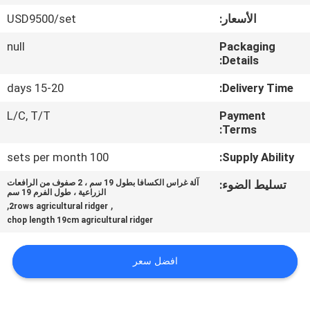
الأسعار:
USD9500/set
مراقبة
null
Packaging
الجودة
Details:
15-20 days
Delivery Time:
اتصل
L/C, T/T
Payment
بنا
Terms:
100 sets per month
Supply Ability:
أخبار
تسليط الضوء:
آلة غراس الكسافا بطول 19 سم ، 2 صفوف من الرافعات
الزراعية ، طول الفرم 19 سم
,
,
2rows agricultural ridger
اطلب
chop length 19cm agricultural ridger
اقتباس
افضل سعر
خريطة
الموقع