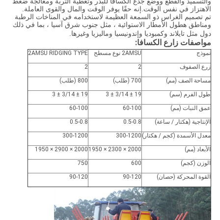
والتسميد والقطع ووضع جذع الكسافا للبذر وتغطية التربة ومعالجة ضغط
الاهتزاز في نفس الوقت.إنه حقًا يوفر الوقت والمال والقوى العاملة.
تم تصميم الغراس ذو السمعة العظيمة لاستخدامه في المناخات الرطبة
ومناطق هطول الأمطار الاستوائية ، مثل جنوب شرق آسيا ، بما في ذلك
دول مثل تايلاند وكمبوديا وإندونيسيا وماليزيا وغيرها.
مواصفات زارع الكسافا:
نموذج
2AMSU نوع مسطح
2AMSU RIDGING TYPE
زرع الصفوف
2
2
مساحة الصف (مم)
700 (طلب)
800 (طلب)
طول الفرم (سم)
19 ± 3/14 ± 3
19 ± 3/14 ± 3
عمق النبات (مم)
60-100
60-100
الإنتاجية (هكتار / ساعة)
0.5-0.8
0.5-0.8
معدل الأسمدة (كجم / هكتار)
300-1200
300-1200
الأبعاد (مم)
2000 × 2300 × 1950
2000 × 2900 × 1950
الوزن (كجم)
600
750
القوة المحركة (حصان)
90-120
90-120