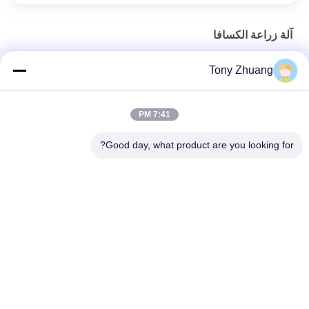
آلة زراعة الكسافا
جرار محمولة 8Ha / Day آلة غراس الكسافا 4 صفوف جرار تعادل
Tony Zhuang
Ridger
تعمل D300-400mm 2.1km / H آلة حصاد الكسافا صف مزدوج
7:41 PM
2 صفوف آلة غراس الكسافا تقطيع طول 19 سم ريدجر الزراعية
Good day, what product are you looking for?
فئات شعبية
جميع
آلة سماكة النجارة
آلة المنشار باند النجارة
آلة النجارة حافة 
آلة طحن النجارة
النطاقات
آلة صنفرة النجارة
آلة نقر النجارة