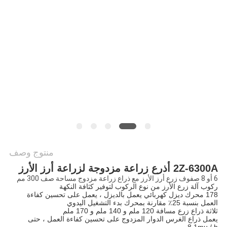
PRIVACY
POLICY
منتوج وصف
2Z-6300A أذرع زراعة مزدوجة لزراعة أرز الأرز
6 أو 8 صفوف زرع أرز الأرز مع ذراع زراعة مزدوج مساحة صف 300 مم
ركوب آلة زرع الأرز من نوع الركوب لتوفير كثافة النكهة
178 محرك ديزل كهربائي يعمل بالديزل ، يعمل على تحسين كفاءة
العمل بنسبة 25٪ مقارنة بمحرك بدء التشغيل اليدوي
ثلاثة ذراع زرع مسافة 120 ملم و 140 ملم و 170 ملم
يعمل ذراع الغرس الدوار المزدوج على تحسين كفاءة العمل ، حتى