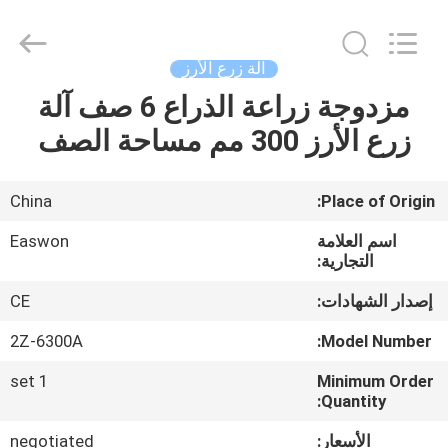
Ruixiang
Import
&
Export
Co.,
آلة زرع الأرز
Ltd..
All
مزدوجة زراعة الذراع 6 صف آلة
منزل،
Rights
Reserved.
زرع الأرز 300 مم مساحة الصف
بيت
منتجات
China
Place of Origin:
اسم العلامة
Easwon
معلومات
التجارية:
عنا
إصدار الشهادات:
CE
2Z-6300A
Model Number:
جولة
1 set
Minimum Order
في
Quantity:
المعمل
الأسعار:
negotiated