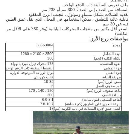
8.1mu / h
ملف تعريف السفينة ذات الدفع الواحد
المسافة من الصف إلى الصف: 300 مم أو 238 مم
تغذية الشتلات بشكل متساوٍ وموثوق ، لتجنب الزرع المفقود
قابلية عالية للتطبيق ، يمكن استخدامها في المجال الذي يقل عمق الطين
فيه عن 30 سم
السعر أقل بكثير من منتجات المحركات اليابانية (وفر 50٪ على الأقل من
التكلفة)
مواصفات زرع الأرز:
نموذج
2Z-6300A
البعد الشامل
2500 × 2100 × 1260
الكتلة الكلية (كجم)
360
القوة المعتمدة
178 محرك ديزل مبرد بالهواء
جزء المشي
التنميط السفينة ذات الدفع الواحد
جزء العمل
ذراع الزراعة المزدوجة الدوارة
طريقة البداية
كاتب كهربائي
عمق الزرع (مم)
10-35
عدد صفوف العمل
6
تباعد صفوف الزرع (مم)
120 ، 140 ، 170
مسافة الصف
300
كفاءة التشغيل (مو / ساعة)
6.6-8.1
سرعة الجري على الطريق (كم / ساعة)
7.8-10.7
أقصى عمق لإبرة الشتلات في باب الكرمة (مم)
17