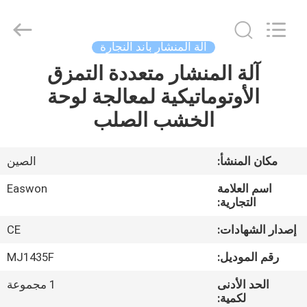
Ruixiang
Import
&
Export
Co.,
آلة المنشار باند النجارة
Ltd..
All
آلة المنشار متعددة التمزق
منزل،
Rights
Reserved.
الأوتوماتيكية لمعالجة لوحة
بيت
الخشب الصلب
منتجات
مكان المنشأ:
الصين
معلومات
اسم العلامة
Easwon
عنا
التجارية:
إصدار الشهادات:
CE
جولة
رقم الموديل:
MJ1435F
في
الحد الأدنى
1 مجموعة
المعمل
لكمية: