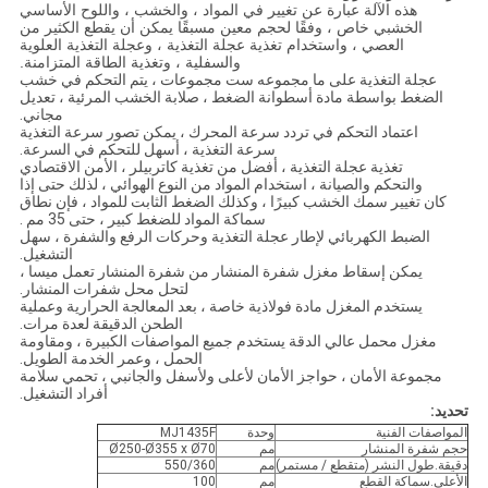
هذه الآلة عبارة عن تغيير في المواد ، والخشب ، واللوح الأساسي
الخشبي خاص ، وفقًا لحجم معين مسبقًا يمكن أن يقطع الكثير من
العصي ، واستخدام تغذية عجلة التغذية ، وعجلة التغذية العلوية
والسفلية ، وتغذية الطاقة المتزامنة.
عجلة التغذية على ما مجموعه ست مجموعات ، يتم التحكم في خشب
الضغط بواسطة مادة أسطوانة الضغط ، صلابة الخشب المرئية ، تعديل
مجاني.
اعتماد التحكم في تردد سرعة المحرك ، يمكن تصور سرعة التغذية
سرعة التغذية ، أسهل للتحكم في السرعة.
تغذية عجلة التغذية ، أفضل من تغذية كاتربيلر ، الأمن الاقتصادي
والتحكم والصيانة ، استخدام المواد من النوع الهوائي ، لذلك حتى إذا
كان تغيير سمك الخشب كبيرًا ، وكذلك الضغط الثابت للمواد ، فإن نطاق
سماكة المواد للضغط كبير ، حتى 35 مم .
الضبط الكهربائي لإطار عجلة التغذية وحركات الرفع والشفرة ، سهل
التشغيل.
يمكن إسقاط مغزل شفرة المنشار من شفرة المنشار تعمل ميسا ،
لتحل محل شفرات المنشار.
يستخدم المغزل مادة فولاذية خاصة ، بعد المعالجة الحرارية وعملية
الطحن الدقيقة لعدة مرات.
مغزل محمل عالي الدقة يستخدم جميع المواصفات الكبيرة ، ومقاومة
الحمل ، وعمر الخدمة الطويل.
مجموعة الأمان ، حواجز الأمان لأعلى ولأسفل والجانبي ، تحمي سلامة
أفراد التشغيل.
تحديد:
المواصفات الفنية
وحدة
MJ1435F
حجم شفرة المنشار
مم
Ø250-Ø355 x Ø70
دقيقة.طول النشر (متقطع / مستمر)
مم
550/360
الأعلى.سماكة القطع
مم
100