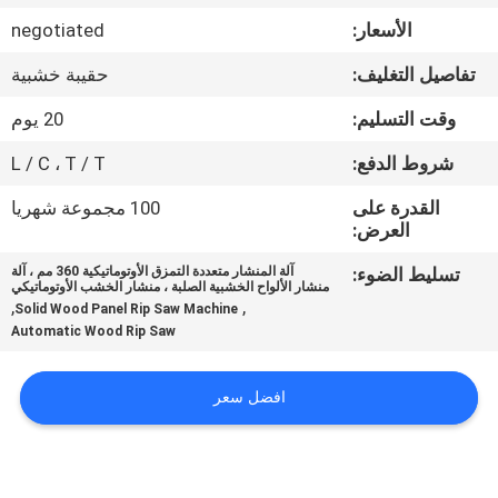
الأسعار:
negotiated
مراقبة
تفاصيل التغليف:
حقيبة خشبية
الجودة
وقت التسليم:
20 يوم
اتصل
شروط الدفع:
L / C ، T / T
بنا
القدرة على
100 مجموعة شهريا
العرض:
أخبار
تسليط الضوء:
آلة المنشار متعددة التمزق الأوتوماتيكية 360 مم ، آلة
منشار الألواح الخشبية الصلبة ، منشار الخشب الأوتوماتيكي
,
,
Solid Wood Panel Rip Saw Machine
Automatic Wood Rip Saw
اطلب
اقتباس
افضل سعر
خريطة
الموقع