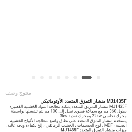
PRIVACY
POLICY
منتوج وصف
MJ1435F منشار التمزق المتعدد الأوتوماتيكي
MJ1435F منشار التمزيق المتعدد يمكنه معالجة المواد الخشبية القصيرة
بطول 360 مم مع سماكة قصوى تصل إلى 100 مم.يتم تشغيلها بواسطة
محرك نحاسي 22kw ومحرك تغذية 3kw.
يستخدم منشار التمزق المتعدد على نطاق واسع لمعالجة الألواح الخشبية
الصلبة ، MDF ، لوح الجسيمات ، الخشب الرقائقي ، إلخ بكفاءة ودقة عالية.
ميزات منشار التمزق المتعدد MJ1435F: