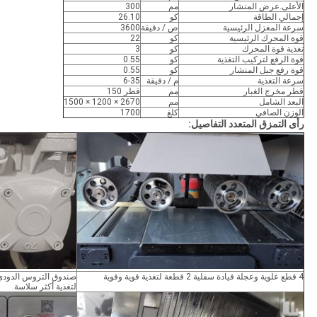
الأعلى.عرض المنشار
مم
300
إجمالي الطاقة
كو
26.10
سرعة المغزل الرئيسية
ص / دقيقة
3600
قوة المحرك الرئيسية
كو
22
تغذية قوة المحرك
كو
3
قوة الرفع لتركيب التغذية
كو
0.55
قوة رفع جبل المنشار
كو
0.55
سرعة التغذية
م / دقيقة
6-35
قطر مخرج الغبار
مم
قطر 150
البعد الشامل
مم
2670 × 1200 × 1500
الوزن الصافي
كلغ
1700
رأى التمزق المتعدد التفاصيل:
4 قطع علوية وعجلة قيادة سفلية 2 قطعة لتغذية قوية وقوية
صندوق التروس الدودي 
لتغذية أكثر سلاسة.