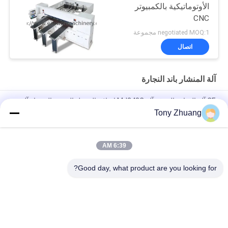
الأوتوماتيكية بالكمبيوتر
CNC
negotiated MOQ:1 مجموعة
اتصال
آلة المنشار باند النجارة
CE آلة النجارة الفرقة آلة MJ243C انزلاق الجدول التعميم المنشار آلة
Tony Zhuang
CS1225B آلة المنشار الشريطي للخشب ، آلة المنشار الشريطي CNC
18 بوصة
6:39 AM
MJ223A MJ224C MJ224D رأى الفرقة النجارة آلة الأثاث شعاعي
الذراع المنشار
Good day, what product are you looking for?
فئات شعبية
جميع
آلة سماكة النجارة
آلة المنشار باند النجارة