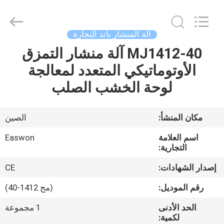
Ruixiang
Import
&
Export
Co.,
آلة المنشار باند النجارة
Ltd..
All
MJ1412-40 آلة منشار التمزق
منزل،
Rights
Reserved.
الأوتوماتيكي المتعدد لمعالجة
بيت
لوحة الخشب الصلب
منتجات
مكان المنشأ:
الصين
معلومات
اسم العلامة
Easwon
عنا
التجارية:
إصدار الشهادات:
CE
جولة
رقم الموديل:
(مج 1412-40)
في
الحد الأدنى
1 مجموعة
المعمل
لكمية: