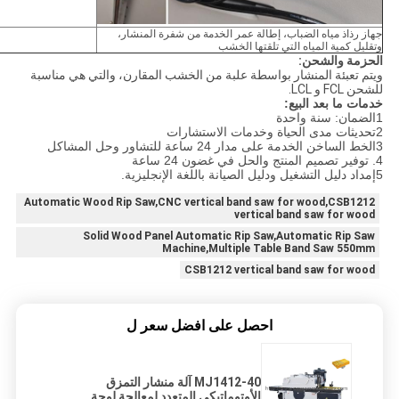
جهاز رذاذ مياه الضباب، إطالة عمر الخدمة من شفرة المنشار،
وتقليل كمية المياه التي تلقتها الخشب
الحزمة والشحن:
ويتم تعبئة المنشار بواسطة علبة من الخشب المقارن، والتي هي مناسبة
للشحن FCL و LCL.
خدمات ما بعد البيع:
1الضمان: سنة واحدة
2تحديثات مدى الحياة وخدمات الاستشارات
3الخط الساخن الخدمة على مدار 24 ساعة للتشاور وحل المشاكل
4. توفير تصميم المنتج والحل في غضون 24 ساعة
5إمداد دليل التشغيل ودليل الصيانة باللغة الإنجليزية.
Automatic Wood Rip Saw,CNC vertical band saw for wood,CSB1212
vertical band saw for wood
Solid Wood Panel Automatic Rip Saw,Automatic Rip Saw
Machine,Multiple Table Band Saw 550mm
CSB1212 vertical band saw for wood
احصل على افضل سعر ل
MJ1412-40 آلة منشار التمزق
الأوتوماتيكي المتعدد لمعالجة لوحة