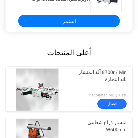
الخشب الصلب
استمر
أعلى المنتجات
8700r / Min آلة المنشار
باند النجارة
negotiated MOQ:1 set
اتصال
منشار ذراع شعاعي
W600mm