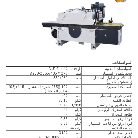
المواصفات:
المواصفات التقنية
الوحدة
MJ1412-40
حجم شفرة المنشار
ملم
Ø250-Ø355/405 × Ø70
الحد الأدنى لطول المنشار
ملم
550/360
(متقطع/متواصل)
السماكة القصيرة
ملم
100 ((355 شفرة المنشار) ، 115 ((405
شفرة المنشار)
أقصى عرض للمنشار
ملم
400
الطاقة الكلية
كيلو
50.10
سرعة الدوران الرئيسي
r/min
2970
طاقة المحرك الرئيسي
كيلو
45
طاقة المحرك
كيلو
4
قوة الرفع للدبابيس
كيلو
0.55
قوة الرفع من قاعدة المنشار
كيلو
0.55
سرعة التغذية
م/دقيقة
9-35
قطر منفذ الغبار
ملم
Ø150
الأبعاد الكلية
ملم
3000x1300x1500