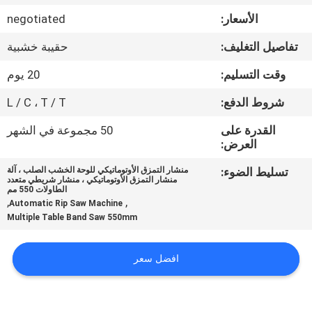
الأسعار:
negotiated
مراقبة
تفاصيل التغليف:
حقيبة خشبية
الجودة
وقت التسليم:
20 يوم
اتصل
شروط الدفع:
L / C ، T / T
بنا
القدرة على
50 مجموعة في الشهر
العرض:
أخبار
تسليط الضوء:
منشار التمزق الأوتوماتيكي للوحة الخشب الصلب ، آلة
منشار التمزق الأوتوماتيكي ، منشار شريطي متعدد
الطاولات 550 مم
,
,
Automatic Rip Saw Machine
اطلب
Multiple Table Band Saw 550mm
اقتباس
افضل سعر
خريطة
الموقع