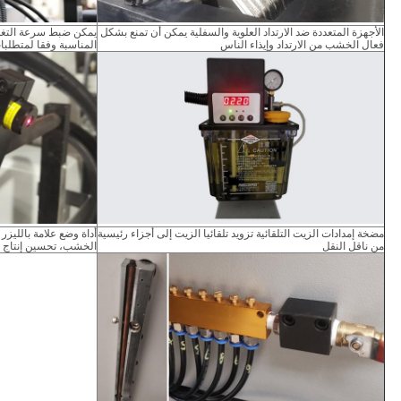
الأجهزة المتعددة ضد الارتداد العلوية والسفلية يمكن أن تمنع بشكل
يمكن ضبط سرعة التغذي
فعال الخشب من الارتداد وإيذاء الناس
المناسبة وفقا لمتطلبا
مضخة إمدادات الزيت التلقائية تزويد تلقائيا الزيت إلى أجزاء رئيسية
أداة وضع علامة بالليز
من ناقل النقل
الخشب، تحسين إنتاج