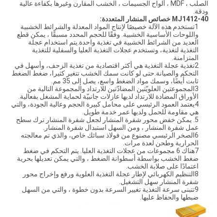
الصلب ، MDF ، ألواح الجسيمات ، الخشب المقارن وغيرها بكفاءة عالية
ودقة.
MJ1412-40 خصائص المنشار المتعددة:
1تستخدم هذه الآلة خصيصًا لإنتاج المواد المعدلة والشرائط الخشبية
واللوحات الأساسية الخشبية. وفقًا للحجم المحدد مسبقًا ، يمكن قطع
العديد من الشرائط الخشبية في تغذية واحدة.يتم استخدام عجلة
التغذية لتغذية، وتستخدم عجلات التغذية العليا والسفلية للتغذية
المتزامنة.
2تغذية عجلة التغذية هي أكثر اقتصادية من تغذية الزحف، وأسهل في
التحكم والصيانة.حتى لو كانت سمك الخشب تتغير كثيرا، ضغط الضغط
ثابت أيضًا، وسمك مواد الضغط واسع، يصل إلى 35 مم.
3المجموعتين العلويّتين المضادّتين للارتداد والمجموعة التالية من
الأوراق المضادة للارتداد لديها عازلات جانبيّة لحماية المشغل بفعالية.
4يعتمد العمود الرئيسي على محامل كبيرة الحجم وعالية الجودة، والتي
هي مقاومة للحمل ولديها عمر خدمة طويل.
5. يمكن خفض محور شفرة المنشار لجعل شفرة المنشار ترك سطح
عمل شفرة المنشار ، ومن السهل استبدال شفرة المنشار.
6الصخر الرئيسي مصنوع من فولاذ سبائك خاص، والذي تم معالجته
الحرارية وطحن لعدة مرات.
7هناك 6 مجموعات من عجلات التغذية العليا. يتم التحكم في ضغط
ضغط الخشب بواسطة أسطوانة الضغط ، والتي يمكن تعديلها بحرية
اعتمادًا على صلابة الخشب.
8التنظيم الكهربائي لإطار عجلة التغذية العلوية ورفع وإخراج محور
شفرة المنشار سهل التشغيل.
9تتبنى سرعة التغذية تغيير السرعة بدون خطوة ، والتي من السهل
ضبطها والحفاظ عليها.