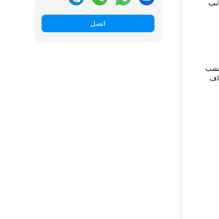
عملية لصق تلقائية ودقيقة بالإضافة إلى جانب تشطيب مزدوج مدمج في سير عمل واحد. يمكن إجراء القطع النهائي في الجانب 
اتصل
مناسب لمثل هذه الألواح: MDF ، لوح الكتل ، لوح الخشب الصلب ، اللوح الحبيبي ، ألواح الأبواب البوليمر ، الخشب 
الرقائقي ، إلخ ، حواف الخط المستقيم والتشذيب.الوظيفة: الطحن المسبق ، اللصق ، قطع الحواف ، تشذيب النهاية ، التشذيب الخشن ، الحواف 