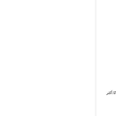
نًا.أكثر