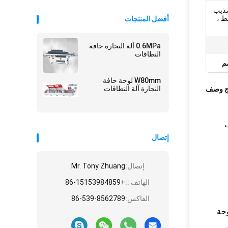
تشذيب
ط ،
أفضل المنتجات
0.6MPa آلة النجارة حافة
النطاقات
W80mm لوحة حافة
النجارة آلة النطاقات
ج وصف
استخدام الختم الخطي للبلاستيك وألواح الخشب والقشرة وغيرها باستخدام محركات ومكونات 
إتصال
إتصال:
Mr. Tony Zhuang
الهاتف ::
+86-15153984859
الفاكس:
86-539-8562789
سيتم تجميع أسطوانات هواء متعددة على الماكينة ، وتستخدم بشكل أساسي في الموقع المحدد لضمان دقة معالجة مواد اللوحة 