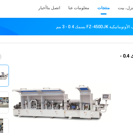
زل، بيت
منتجات
معلومات عنا
اتصل بنا
أخبار
FZ-450DJ بسمك 0.4 - 3 مم
آلة ربط حافة الخشب الأوتوماتيكية FZ-450DJK بسمك 0.4 -