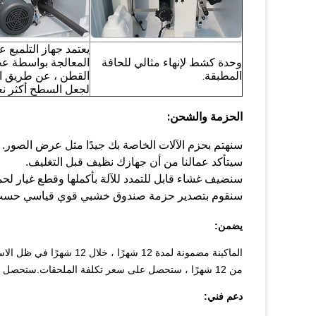
يعتمد جهاز التلميع ع
وحدة كشط لإنهاء مثالي للحافة
المعالجة بواسطة عج
المطبقة.
القطن ، عن طريق الت
لجعل السطح أكثر نع
الحزمة والشحن:
سنهتم بحزم الآلات الخاصة بك جيدًا مثل عرض الصور.
سيتأكد عمالنا من أن جهازك نظيف قبل التغليف.
سنضيف غشاء قابل للتمدد للآلة بأكملها وقطع غيار لحما
سنقوم بتصدير حزمة صندوق خشبي قوي قياسي حسب
يضمن:
الماكينة مضمونة لمدة 12 ش
من 12 شهرًا ، ستحصل على سعر تكلفة الملحقات.ستحصل أيضًا على الدعم الفني والخدمة طوال الوقت.
دعم فني: