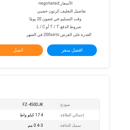
الأسعار:
negotiated
تفاصيل التغليف:
كرتون خشبي
وقت التسليم:
في غضون 20 يومًا
شروط الدفع:
T / T أو L / C.
القدرة على العرض:
200sets في الشهر
افضل سعر
اتصل
نموذج:
FZ-450DJK
إجمالي الطاقة:
17.4 كيلو واط
سمك الحافة:
0.4-3 مم