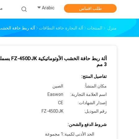
Arabic
من
طلب اقتباس
منزل
المنتجات
آلة النجارة حافة النطاقات
آلة ربط حافة الخشب الأوتوماتيكية K
3 مم
تفاصيل المنتج:
مكان المنشأ:
الصين
اسم العلامة التجارية:
Easwon
إصدار الشهادات:
CE
رقم الموديل:
FZ-450DJK
شروط الدفع والشحن:
الحد الأدنى لكمية:
1 مجموعة