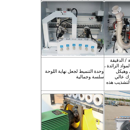
 / الدقيقة
واد الزائدة ،
ي وهيكل
وحدة التنميط لجعل نهاية اللوحة
رك عالي
سلسة وجمالية
التشذيب هذه