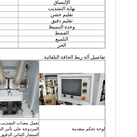
الإلتصاق
نهاية التشذيب
تقليم خشن
تقليم دقيق
وحدة التنميط
القشط
التلميع
الحز
تفاصيل آلة ربط الحافة التلقائية:
تعمل معدات التشذيب 
لوحة تحكم متقدمة
المزدوجة على تأثير الت
المنشار الثنائى الدقيق