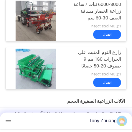
6000-8000 نبات / ساعة
زراعة الخضار مسافة
الصف 30-60 سم
negotiated MOQ:1
اتصال
زارع الثوم المثبت على
الجرارات 180 مم 9
صفوف 20-50 حصانًا
متطابقًا
negotiated MOQ:1
اتصال
الآلات الزراعية الصغيرة الحجم
18hp الآلات الزراعية الصغيرة الحجم 0.1hm2 / H آلة زراعة البطاطس
Tony Zhuang
قرص Dia660mm مثبت أمامي Power Harrow ، 70hp قرص ثقيل
Harrow