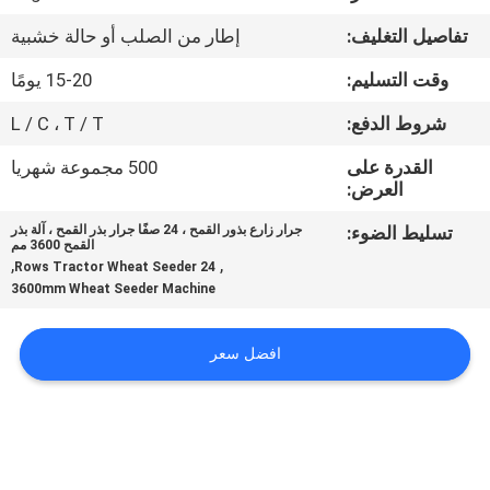
تفاصيل التغليف:
إطار من الصلب أو حالة خشبية
مراقبة
وقت التسليم:
15-20 يومًا
الجودة
شروط الدفع:
L / C ، T / T
اتصل
القدرة على
500 مجموعة شهريا
العرض:
بنا
تسليط الضوء:
جرار زارع بذور القمح ، 24 صفًا جرار بذر القمح ، آلة بذر
القمح 3600 مم
أخبار
,
,
24 Rows Tractor Wheat Seeder
3600mm Wheat Seeder Machine
اطلب
افضل سعر
اقتباس
خريطة
الموقع