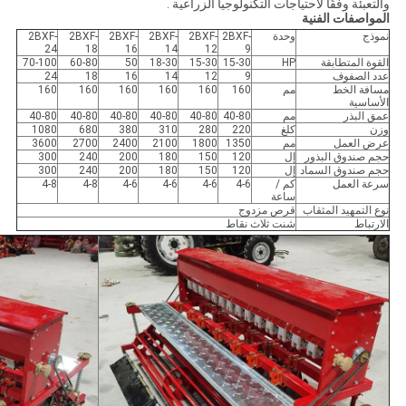
والتعبئة وفقًا لاحتياجات التكنولوجيا الزراعية .
المواصفات الفنية
نموذج
وحدة
2BXF-
2BXF-
2BXF-
2BXF-
2BXF-
2BXF-
24
18
16
14
12
9
القوة المتطابقة
HP
15-30
15-30
18-30
50
60-80
70-100
عدد الصفوف
9
12
14
16
18
24
مسافة الخط
مم
160
160
160
160
160
160
الأساسية
عمق البذر
مم
40-80
40-80
40-80
40-80
40-80
40-80
وزن
كلغ
220
280
310
380
680
1080
عرض العمل
مم
1350
1800
2100
2400
2700
3600
حجم صندوق البذور
إل
120
150
180
200
240
300
حجم صندوق السماد
إل
120
150
180
200
240
300
سرعة العمل
كم /
4-6
4-6
4-6
4-6
4-8
4-8
ساعة
نوع التمهيد المثقاب
قرص مزدوج
الارتباط
شنت ثلاث نقاط