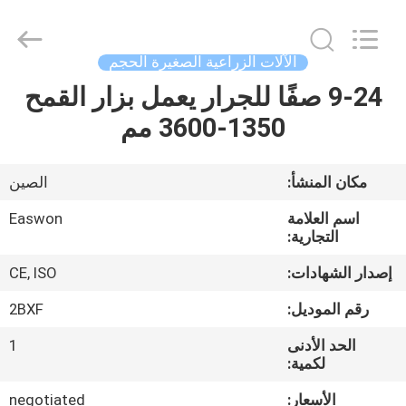
Ruixiang
Import
&
Export
Co.,
الآلات الزراعية الصغيرة الحجم
Ltd..
All
9-24 صفًا للجرار يعمل بزار القمح
منزل،
Rights
Reserved.
1350-3600 مم
بيت
منتجات
مكان المنشأ:
الصين
اسم العلامة
Easwon
معلومات
التجارية:
عنا
إصدار الشهادات:
CE, ISO
رقم الموديل:
2BXF
جولة
الحد الأدنى
1
في
لكمية:
المعمل
الأسعار:
negotiated