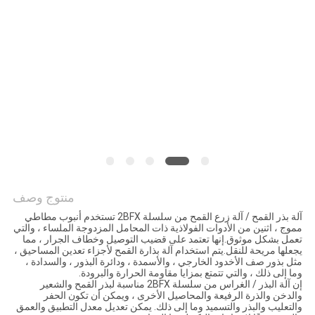
PRIVACY
POLICY
منتوج وصف
آلة بذر القمح / آلة زرع القمح من سلسلة 2BFX تستخدم أنبوب مطاطي
مموج ، اثنين من الأدوات الفولاذية ذات المحامل المزدوجة الملساء ، والتي
تعمل بشكل موثوق.إنها تعتمد على قضيب التوصيل وخطاف الجرار ، مما
يجعلها مريحة للنقل.يتم استخدام آلة بذارة القمح لأجزاء تعدين المساحيق ،
مثل بذور صف الأخدود الخارجي ، والأسمدة ، ودائرة البذور ، والسدادة ،
وما إلى ذلك ، والتي تتمتع بمزايا مقاومة الحرارة والبرودة.
إن آلة البذر / الغراس من سلسلة 2BFX مناسبة لبذر القمح والشعير
والدخن والذرة الرفيعة والمحاصيل الأخرى ، ويمكن أن تكون الحفر
والتعليب والبذر والتسميد وما إلى ذلك. يمكن تعديل معدل التطبيق والعمق