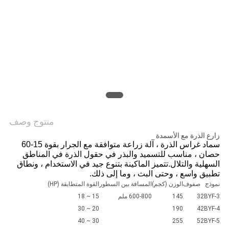
PRIVACY
POLICY
منتوج وصف
زارع الذرة مع الأسمدة
سماد غراس الذرة ، آلة زراعة متوافقة مع الجرار بقوة 15-60
حصان ، مناسب للتسميد والبذر في حقول الذرة في المناطق
السهلية والتلال.تتميز الماكينة بتنوع جيد في الاستخدام ، ونطاق
تطبيق واسع ، وحتى البث ، وما إلى ذلك.
نموذج
صفوف
الوزن (كجم)
المسافة بين السطور
القوة المتطابقة (HP)
2BYF-3
3
145
600-800 ملم
15 ~ 18
20 ~ 30
190
4
2BYF-4
30 ~ 40
255
5
2BYF-5