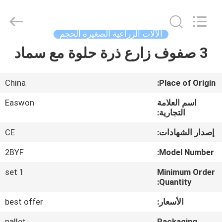
Ruixiang
Import
&
Export
Co.,
الآلات الزراعية الصغيرة الحجم
Ltd..
All
3 صفوف زارع ذرة حلوة مع سماد
منزل،
Rights
Reserved.
بيت
China
Place of Origin:
منتجات
اسم العلامة
Easwon
التجارية:
معلومات
إصدار الشهادات:
CE
عنا
2BYF
Model Number:
1 set
Minimum Order
جولة
Quantity:
في
الأسعار:
best offer
المعمل
pallet
Packaging