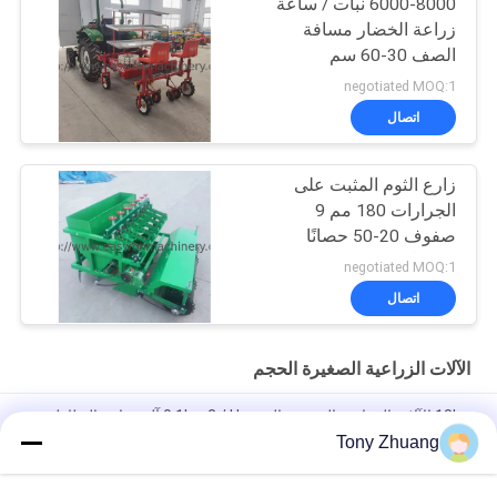
6000-8000 نبات / ساعة
زراعة الخضار مسافة
الصف 30-60 سم
negotiated MOQ:1
اتصال
زارع الثوم المثبت على
الجرارات 180 مم 9
صفوف 20-50 حصانًا
متطابقًا
negotiated MOQ:1
اتصال
الآلات الزراعية الصغيرة الحجم
18hp الآلات الزراعية الصغيرة الحجم 0.1hm2 / H آلة زراعة البطاطس
Tony Zhuang
قرص Dia660mm مثبت أمامي Power Harrow ، 70hp قرص ثقيل
Harrow