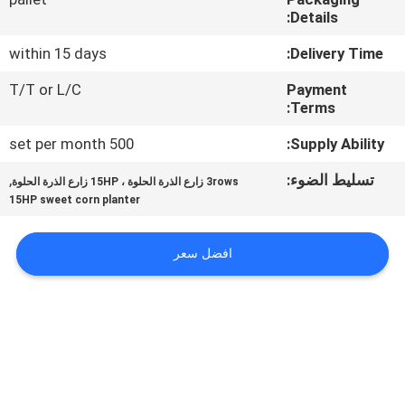
Details:
مراقبة
within 15 days
Delivery Time:
الجودة
T/T or L/C
Payment
Terms:
اتصل
500 set per month
Supply Ability:
بنا
تسليط الضوء:
,
3rows زارع الذرة الحلوة ، 15HP زارع الذرة الحلوة
15HP sweet corn planter
أخبار
افضل سعر
اطلب
اقتباس
خريطة
الموقع