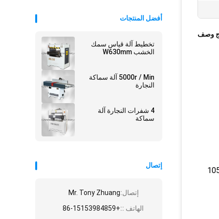
أفضل المنتجات
ج وصف
تخطيط آلة قياس سمك
الخشب W630mm
5000r / Min آلة سماكة
النجارة
4 شفرات النجارة آلة
سماكة
إتصال
إتصال:
Mr. Tony Zhuang
الهاتف ::
+86-15153984859