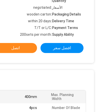
Quantity:
الأسعار:
negotiated
wooden carton
Packaging Details:
within 20 days
Delivery Time:
T/T or L/C
Payment Terms:
200sets per month
Supply Ability:
افضل سعر
اتصل
Max. Planning
400mm
Width:
4pcs
Number Of Blade: