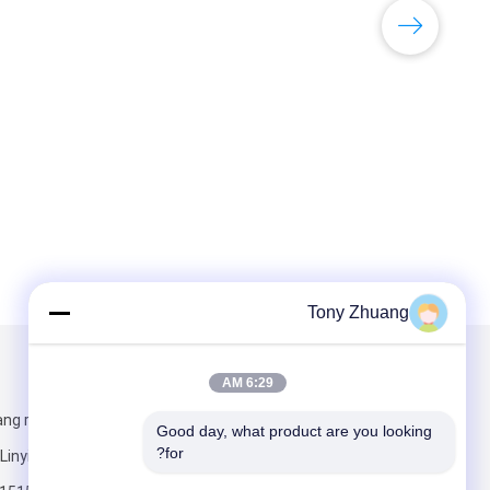
Tony Zhuang
البريد بنا
تبعتنا
6:29 AM
ang road, Yishui
Good day, what product are you looking 
for?
Linyi city, China