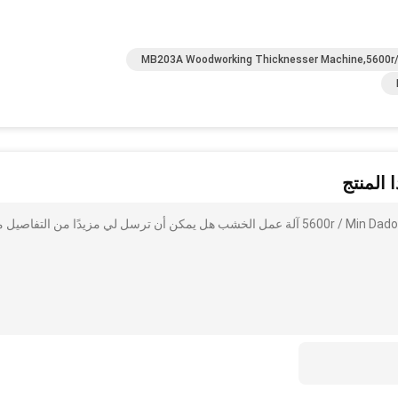
MB203A Woodworking Thicknesser Machine,5600r/
 المنتج
أنا مهتم بذلك 5600r / Min Dado Planer، MB503F MB504F MB505F MB506F آلة عمل الخشب هل يمكن أن ترسل لي مزيدًا من التفاص