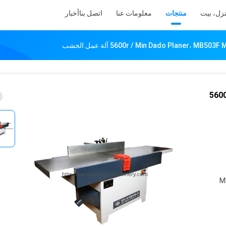
زل، بيت
منتجات
معلومات عنا
اتصل بنا
أخبار
5600r / Min Dado Planer،  آلة عمل الخشب
560
M