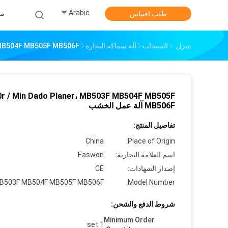
Arabic
من
طلب اقتباس
منزل
المنتجات
آلة سماكة النجارة
MB503F MB504F MB505F MB506F
0r / Min Dado Planer، MB503F MB504F MB505F
MB506F آلة عمل الخشب
تفاصيل المنتج:
China
Place of Origin:
اسم العلامة التجارية:
Easwon
إصدار الشهادات:
CE
B503F MB504F MB505F MB506F
Model Number:
شروط الدفع والشحن:
Minimum Order
1 set