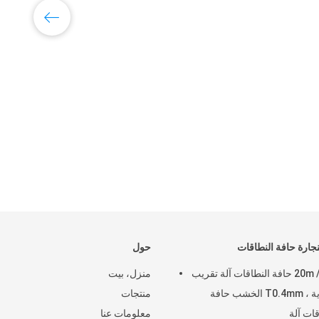
لنجارة حافة النطاقات
حول
20m / Min حافة النطاقات آلة تقريب
منزل، بيت
الزاوية ، T0.4mm الخشب حافة
منتجات
قات آلة
معلومات عنا