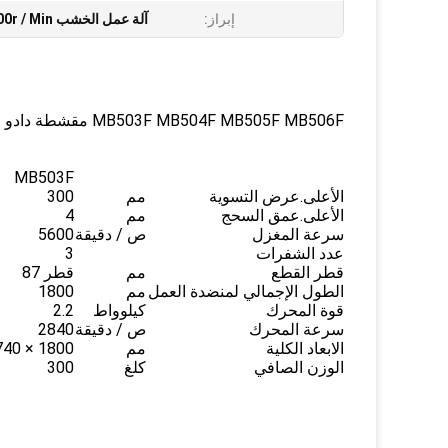
إبراز:
آلة عمل الخشب 5600r / Min
MB503F MB504F MB505F MB506F مقشطة دادو الخشبية
MB503F
الأعلى.عرض التسوية
مم
300
الأعلى.عمق السحج
مم
4
سرعة المغزل
ص / دقيقة
5600
عدد الشفرات
3
قطر القطع
مم
قطر 87
الطول الإجمالي لمنضدة العمل
مم
1800
قوة المحرك
كيلوواط
2.2
سرعة المحرك
ص / دقيقة
2840
الابعاد الكلية
مم
1800 × 740 × 1010
الوزن الصافي
كلغ
300