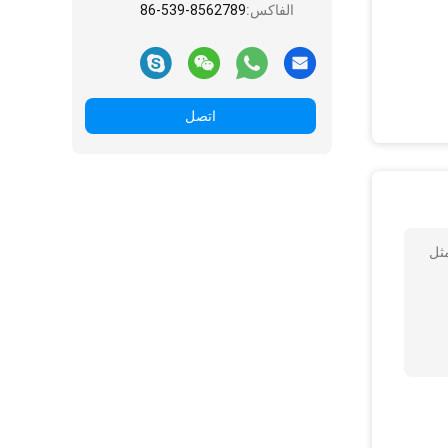
الفاكس:
86-539-8562789
اتصل
يل مثل