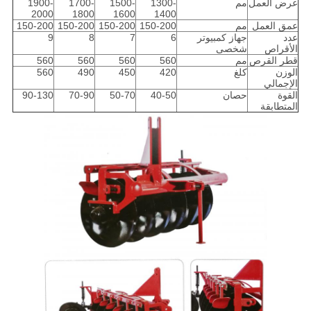
عرض العمل
مم
1300-
1500-
1700-
1900-
2000
1800
1600
1400
عمق العمل
مم
150-200
150-200
150-200
150-200
عدد
جهاز كمبيوتر
6
7
8
9
الأقراص
شخصى
قطر القرص
مم
560
560
560
560
الوزن
كلغ
420
450
490
560
الإجمالي
القوة
حصان
40-50
50-70
70-90
90-130
المتطابقة