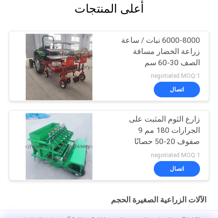
أعلى المنتجات
6000-8000 نبات / ساعة
زراعة الخضار مسافة
الصف 30-60 سم
negotiated MOQ:1
اتصال
زارع الثوم المثبت على
الجرارات 180 مم 9
صفوف 20-50 حصانًا
متطابقًا
negotiated MOQ:1
اتصال
الآلات الزراعية الصغيرة الحجم