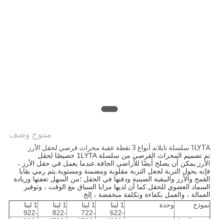
PRIVACY
POLICY
منتوج وصف
1LYTA سلسلة تايلاند أنواع 3 نقطة عقبة محراث قرصي لحقل الأرز
تم تصميم المحراث القرصي من سلسلة 1LYTA خصيصًا لحقل
الأرز.يمكن أن يصلح أيضًا للأراضي الجافة.عندما يعمل في حقل الأرز ،
فإنه يحول التربة لجعل التربة مقلوبة ومضمنة ومستوية.يتم رمي بقايا
القمح والأرز والبيقية الصينية ودفنها في الحقل ؛من السهل تعفنها وزيادة
السماد العضوي للحقل.كما أن لديها مزايا السباق مع الوقت ، وتوفير
العمالة ، والعمل بكفاءة وتكلفة منخفضة ، إلخ.
نموذج
وحدة
1 ليتا
1 ليتا
1 ليتا
1 ليتا
-922
-822
-722
-622