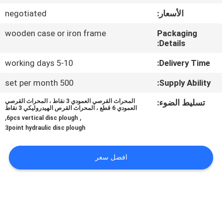
الأسعار:
negotiated
مراقبة
wooden case or iron frame
Packaging
الجودة
Details:
5-10 working days
Delivery Time:
اتصل
500 set per month
Supply Ability:
بنا
تسليط الضوء:
المحراث القرصي العمودي 3 نقاط ، المحراث القرصي
العمودي 6 قطع ، المحراث القرص الهيدروليكي 3 نقاط
,
,
أخبار
6pcs vertical disc plough
3point hydraulic disc plough
اطلب
افضل سعر
اقتباس
خريطة
الموقع