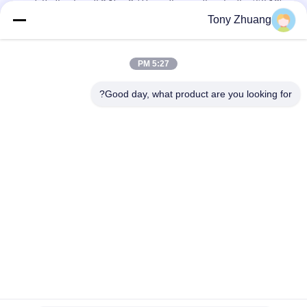
18hp الآلات الزراعية الصغيرة الحجم 0.1hm2 / H آلة زراعة البطاطس
Tony Zhuang
قرص Dia660mm مثبت أمامي Power Harrow ، 70hp قرص ثقيل
Harrow
5:27 PM
W500mm الآلات الزراعية الصغيرة الحجم أنبوب أنبوبي غير ملحوم اثنان
ثلم المحراث
Good day, what product are you looking for?
فئات شعبية
جميع
آلة سماكة النجارة
آلة المنشار باند النجارة
آلة النجارة حافة 
آلة طحن النجارة
النطاقات
آلة صنفرة النجارة
آلة نقر النجارة
كشك رش النجارة
آلة النجارة مخرطة