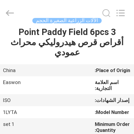
Ruixiang
Import
&
Export
Co.,
الآلات الزراعية الصغيرة الحجم
Ltd..
All
3 Point Paddy Field 6pcs
منزل،
Rights
Reserved.
أقراص قرص هيدروليكي محراث
بيت
عمودي
منتجات
China
Place of Origin:
معلومات
اسم العلامة
Easwon
عنا
التجارية:
إصدار الشهادات:
ISO
جولة
1LYTA
Model Number:
في
1 set
Minimum Order
المعمل
Quantity: