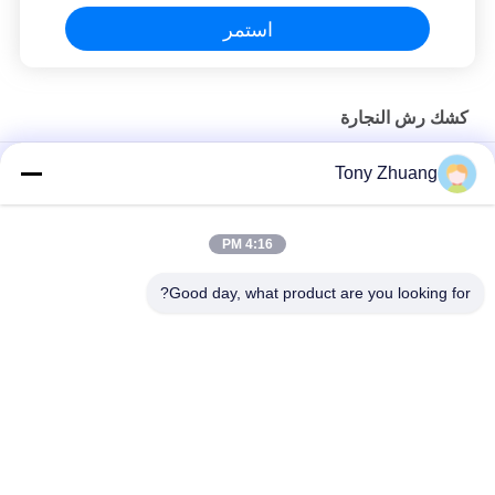
استمر
كشك رش النجارة
800 مم كشك رش النجارة 30-200 م 3 فرن خشب الفراغ
Tony Zhuang
18000m3 / H 16m / S كشك رذاذ الطلاء قابل للغسل
4:16 PM
كابينة رش الأثاث قابلة للغسل بالماء 18000 م 3 / ساعة ، كشك دهان
قابل للسحب 16 م / ث
Good day, what product are you looking for?
فئات شعبية
جميع
آلة سماكة النجارة
آلة المنشار باند النجارة
آلة النجارة حافة 
آلة طحن النجارة
النطاقات