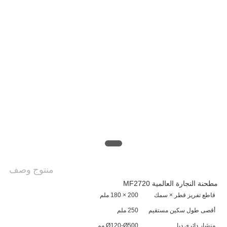
PRIVACY
POLICY
منتوج وصف
مطحنة النجارة العالمية MF2720
قاطع تفريز قطر × سمك
200 × 180 ملم
أقصى طول سكين مستقيم
250 ملم
منشار دائري ديا.
Ø120-Ø500 مم