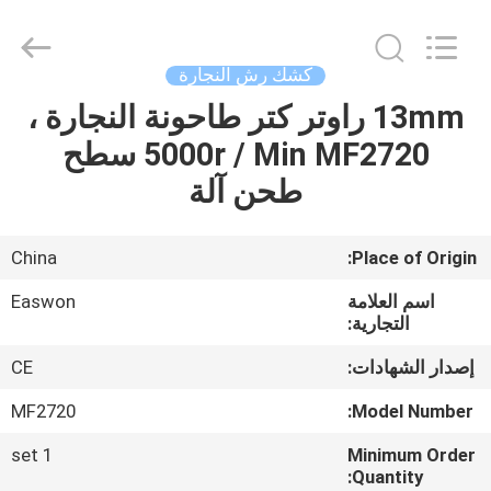
Ruixiang
Import
&
Export
Co.,
كشك رش النجارة
Ltd..
All
13mm راوتر كتر طاحونة النجارة ،
منزل،
Rights
Reserved.
5000r / Min MF2720 سطح
بيت
طحن آلة
منتجات
China
Place of Origin:
معلومات
اسم العلامة
Easwon
عنا
التجارية:
إصدار الشهادات:
CE
جولة
MF2720
Model Number:
في
1 set
Minimum Order
المعمل
Quantity: