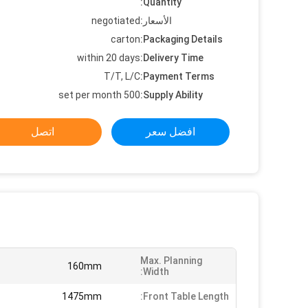
Quantity:
الأسعار:
negotiated
carton
Packaging Details:
within 20 days
Delivery Time:
T/T, L/C
Payment Terms:
500 set per month
Supply Ability:
افضل سعر
اتصل
Max. Planning
160mm
Width:
1475mm
Front Table Length: