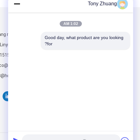
Tony Zhuang
البريد بنا
تبعتنا
1:02 AM
ang road, Yishui
Good day, what product are you looking 
for?
Linyi city, China
+86-15153984859
co@gmail.com;
8@hotmail.com
أرسلت