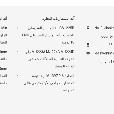
آلة المنشار باند النجارة
آلة ا
No. 3, Jiank
CS1225B آلة المنشار الشريطي
للخشب ، آلة المنشار الشريطي CNC
county, 
18 بوصة
النطا
MJ223A MJ224C MJ224D رأى
easwonintl
الفرقة النجارة آلة الأثاث شعاعي
، التقويس 45 د
tony_51
الذراع المنشار
النجارة MJ397 9.6 م / دقيقة
المنشار الحزامي الأوتوماتيكي عالي
حافة ander
السرعة