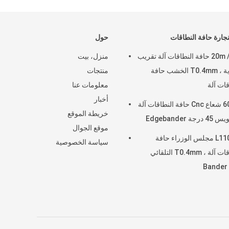
لنجارة حافة النطاقات
حول
20m / Min حافة النطاقات آلة تقريب
منزل، بيت
الزاوية ، T0.4mm الخشب حافة
منتجات
قات آلة
معلومات عنا
أخبار
60mm شعاع Cnc حافة النطاقات آلة
خريطة الموقع
رجة Edgebander
موقع الجوال
L110mm مجلس الوزراء حافة
سياسة الخصوصية
النطاقات آلة ، T0.4mm التلقائي
B