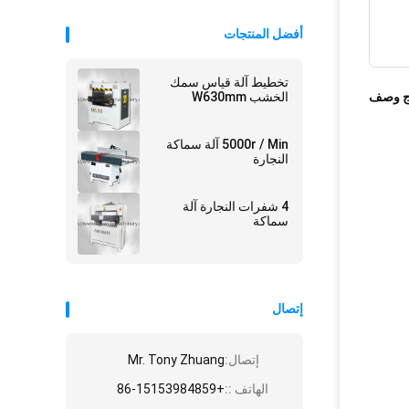
أفضل المنتجات
تخطيط آلة قياس سمك
ج وصف
الخشب W630mm
5000r / Min آلة سماكة
النجارة
4 شفرات النجارة آلة
سماكة
إتصال
إتصال:
Mr. Tony Zhuang
الهاتف ::
+86-15153984859