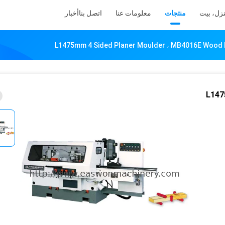
زل، بيت
منتجات
معلومات عنا
اتصل بنا
أخبار
L1475