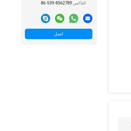
الفاكس:
86-539-8562789
اتصل
ل