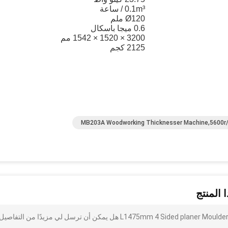
0.1m³ / ساعة
Ø120 ملم
0.6 ميجا باسكال
3200 × 1520 × 1542 مم
2125 كجم
MB203A Woodworking Thicknesser Machine,5600r/
 المنتج
أنا مهتم بذلك الجدول L1475mm 4 Sided planer Moulder ، MB4016E Wood Moulder Machine هل يمكن أن ترسل لي مزيدًا من التفاصي