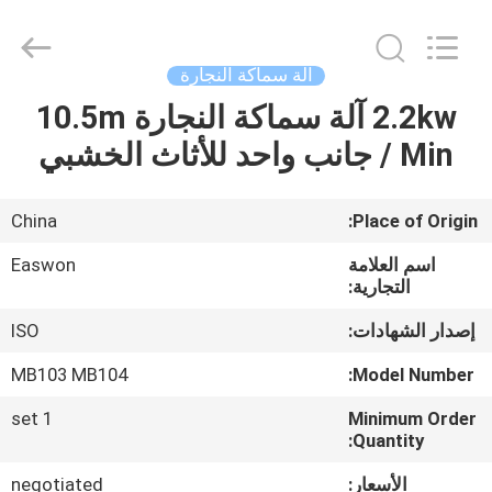
Ruixiang
Import
&
Export
Co.,
آلة سماكة النجارة
Ltd..
All
2.2kw آلة سماكة النجارة 10.5m
منزل،
Rights
Reserved.
/ Min جانب واحد للأثاث الخشبي
بيت
منتجات
China
Place of Origin:
اسم العلامة
Easwon
معلومات
التجارية:
عنا
إصدار الشهادات:
ISO
MB103 MB104
Model Number:
جولة
1 set
Minimum Order
في
Quantity:
المعمل
الأسعار:
negotiated