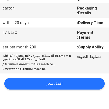
carton
Packaging
مراقبة
Details:
الجودة
within 20 days
Delivery Time:
T/T, L/C
Payment
اتصل
Terms:
بنا
200 set per month
Supply Ability:
تسليط الضوء:
10.5m / min آلة سماكة النجارة ، 10.5m / min آلة الأثاث
أخبار
الخشبي ، 2.2kw آلة الأثاث الخشبي
,
,
10.5m/min wood furniture machine
2.2kw wood furniture machine
اطلب
اقتباس
افضل سعر
خريطة
الموقع