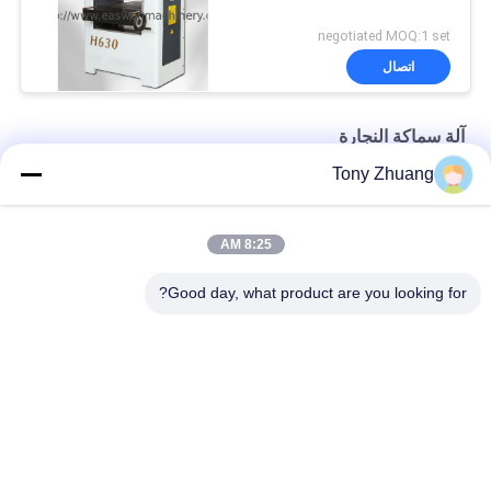
negotiated MOQ:1 set
اتصال
آلة سماكة النجارة
Tony Zhuang
5.5kw آلة سماكة النجارة MB203A MB204A مقوي السماكة المزدوجة
15.2m / Min MB1010E MB1013E مسوي خشب وسمك جانب واحد
8:25 AM
MB523F MB524F آلة سماكة النجارة شطبة الموصل
Good day, what product are you looking for?
فئات شعبية
جميع
آلة سماكة النجارة
آلة المنشار باند النجارة
آلة النجارة حافة 
آلة طحن النجارة
النطاقات