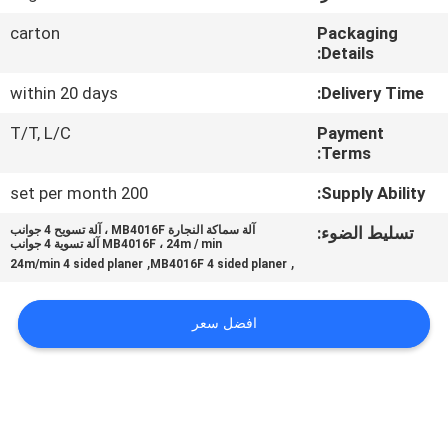
carton
Packaging
مراقبة
Details:
الجودة
within 20 days
Delivery Time:
T/T, L/C
Payment
اتصل
Terms:
بنا
200 set per month
Supply Ability:
تسليط الضوء:
آلة سماكة النجارة MB4016F ، آلة تسويح 4 جوانب
أخبار
MB4016F ، 24m / min آلة تسوية 4 جوانب
,
,
24m/min 4 sided planer
MB4016F 4 sided planer
اطلب
افضل سعر
اقتباس
خريطة
الموقع