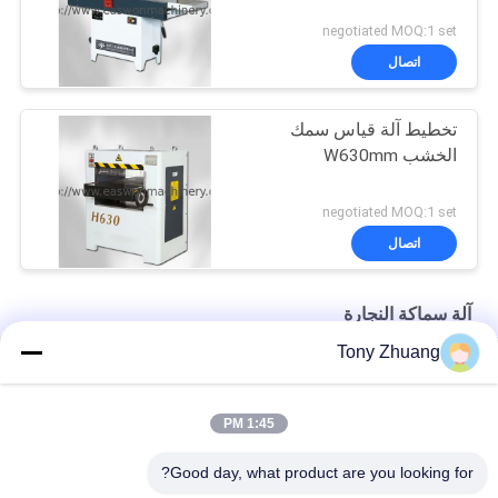
negotiated MOQ:1 set
اتصال
تخطيط آلة قياس سمك
الخشب W630mm
negotiated MOQ:1 set
اتصال
آلة سماكة النجارة
Tony Zhuang
5.5kw آلة سماكة النجارة MB203A MB204A مقوي السماكة المزدوجة
15.2m / Min MB1010E MB1013E مسوي خشب وسمك جانب واحد
1:45 PM
MB523F MB524F آلة سماكة النجارة شطبة الموصل
Good day, what product are you looking for?