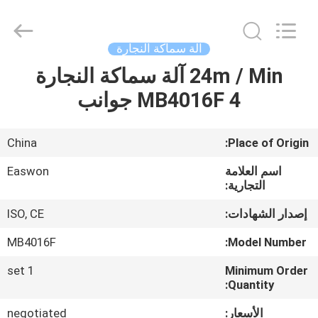
Ruixiang
Import
&
Export
Co.,
آلة سماكة النجارة
Ltd..
All
24m / Min آلة سماكة النجارة
منزل،
Rights
Reserved.
MB4016F 4 جوانب
بيت
منتجات
China
Place of Origin:
اسم العلامة
Easwon
معلومات
التجارية:
عنا
إصدار الشهادات:
ISO, CE
MB4016F
Model Number:
جولة
1 set
Minimum Order
في
Quantity:
المعمل
الأسعار:
negotiated