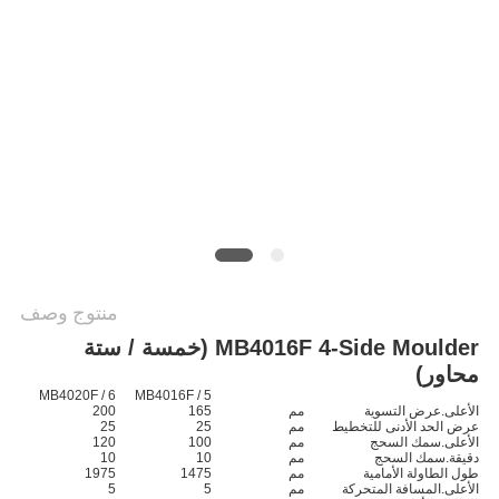
PRIVACY
POLICY
منتوج وصف
MB4016F 4-Side Moulder (خمسة / ستة
محاور)
MB4020F / 6
MB4016F / 5
الأعلى.عرض التسوية
مم
165
200
عرض الحد الأدنى للتخطيط
مم
25
25
الأعلى.سمك السحج
مم
100
120
دقيقة.سمك السحج
مم
10
10
طول الطاولة الأمامية
مم
1475
1975
الأعلى.المسافة المتحركة
مم
5
5