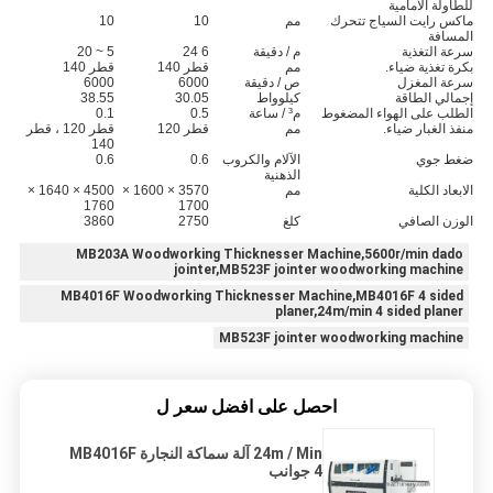
للطاولة الأمامية
ماكس رايت السياج تتحرك
مم
10
10
المسافة
سرعة التغذية
م / دقيقة
6 24
5 ~ 20
بكرة تغذية ضياء.
مم
قطر 140
قطر 140
سرعة المغزل
ص / دقيقة
6000
6000
إجمالي الطاقة
كيلوواط
30.05
38.55
الطلب على الهواء المضغوط
م³ / ساعة
0.5
0.1
منفذ الغبار ضياء.
مم
قطر 120
قطر 120 ، قطر
140
ضغط جوي
الآلام والكروب
0.6
0.6
الذهنية
الابعاد الكلية
مم
3570 × 1600 ×
4500 × 1640 ×
1760
1700
الوزن الصافي
كلغ
2750
3860
MB203A Woodworking Thicknesser Machine,5600r/min dado
jointer,MB523F jointer woodworking machine
MB4016F Woodworking Thicknesser Machine,MB4016F 4 sided
planer,24m/min 4 sided planer
MB523F jointer woodworking machine
احصل على افضل سعر ل
24m / Min آلة سماكة النجارة MB4016F
4 جوانب