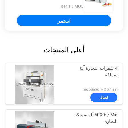
1 set
MOQ：
استمر
أعلى المنتجات
4 شفرات النجارة آلة
سماكة
negotiated MOQ:1 set
اتصال
5000r / Min آلة سماكة
النجارة